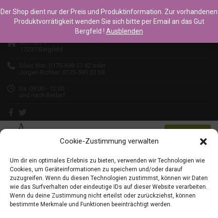
GUT BERGFELD Landwirtschaft, Hofladen &
Der Shop dient nur der Preis und Produktinformation. Zur vorhandenen
Produktvorrätigkeit wenden Sie sich bitte per Email an das Gut
Ferienwohnung
Bergfeld !
Ausblenden
Am Hof 1
17237 Bergfeld
Silvio Mai: 0175-698 57 82 oder
Jürgen Richter: 0173-591 22 68
Sa: 09:00 - 12:00
und nach Bedarf.
MENU
Cookie-Zustimmung verwalten
Um dir ein optimales Erlebnis zu bieten, verwenden wir Technologien wie
Cookies, um Geräteinformationen zu speichern und/oder darauf
zuzugreifen. Wenn du diesen Technologien zustimmst, können wir Daten
wie das Surfverhalten oder eindeutige IDs auf dieser Website verarbeiten.
Bresse Gauloise
Wenn du deine Zustimmung nicht erteilst oder zurückziehst, können
bestimmte Merkmale und Funktionen beeinträchtigt werden.