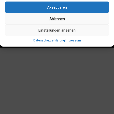
Akzeptieren
Ablehnen
© 2015 - 2020 Gut Bergfeld |
IMPRESSUM
|
KONTAKT
Einstellungen ansehen
Hofladen Direktwahl: 0173-591 22 68
Datenschutzerklärung
Impressum