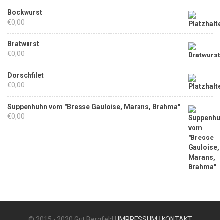
Bockwurst
€
0,00
Bratwurst
€
0,00
Dorschfilet
€
0,00
Suppenhuhn vom "Bresse Gauloise, Marans, Brahma"
€
0,00
© 2015 - 2020 Gut Bergfeld |
IMPRESSUM
|
KONTAKT