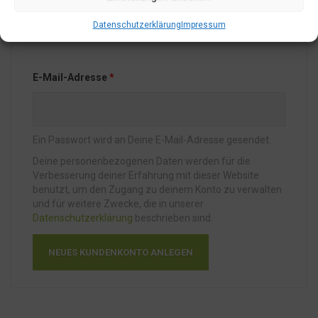
Neues Kundenkonto anlegen
Datenschutzerklärung
Impressum
E-Mail-Adresse
*
Ein Passwort wird an Deine E-Mail-Adresse gesendet.
Deine personenbezogenen Daten werden für die
Verbesserung deiner Erfahrung mit dieser Website
benutzt, um den Zugang zu deinem Konto zu verwalten
und für weitere Zwecke, die in unserer
Datenschutzerklärung
beschrieben sind.
NEUES KUNDENKONTO ANLEGEN