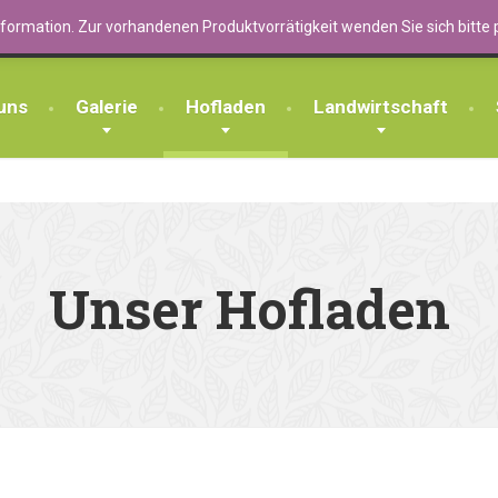
Am Hof 1
Silvio Mai: 0
en & Ferienwohnung
nformation. Zur vorhandenen Produktvorrätigkeit wenden Sie sich bitte p
17237 Bergfeld
Jürgen Richte
uns
Galerie
Hofladen
Landwirtschaft
Unser Hofladen