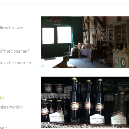
fleisch sowie
öffnet, oder auf
 Ihr vorbeikommen
N!
miert werden